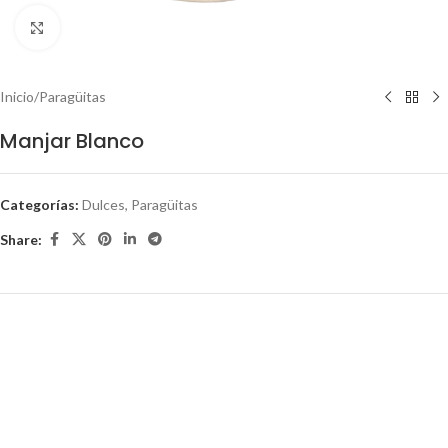
Click to enlarge
Inicio
/
Paragüitas
Manjar Blanco
Categorías:
Dulces
,
Paragüitas
Share: